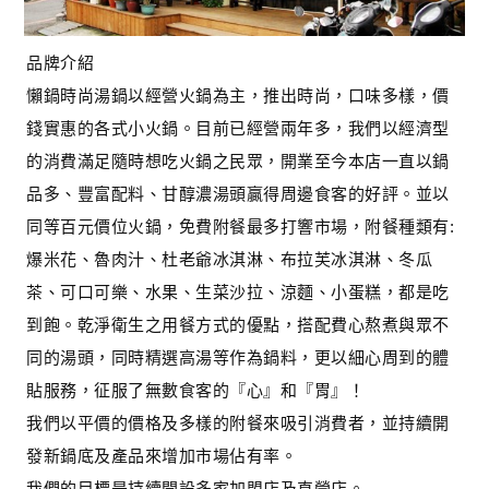
品牌介紹
懶鍋時尚湯鍋以經營火鍋為主，推出時尚，口味多樣，價
錢實惠的各式小火鍋。目前已經營兩年多，我們以經濟型
的消費滿足隨時想吃火鍋之民眾，開業至今本店一直以鍋
品多、豐富配料、甘醇濃湯頭贏得周邊食客的好評。並以
同等百元價位火鍋，免費附餐最多打響市場，附餐種類有:
爆米花、魯肉汁、杜老爺冰淇淋、布拉芙冰淇淋、冬瓜
茶、可口可樂、水果、生菜沙拉、涼麵、小蛋糕，都是吃
到飽。乾淨衛生之用餐方式的優點，搭配費心熬煮與眾不
同的湯頭，同時精選高湯等作為鍋料，更以細心周到的體
貼服務，征服了無數食客的『心』和『胃』！
我們以平價的價格及多樣的附餐來吸引消費者，並持續開
發新鍋底及產品來增加市場佔有率。
我們的目標是持續開設多家加盟店及直營店。