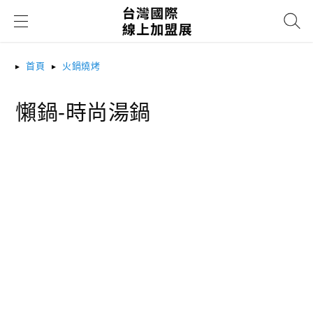
搜尋
首頁
火鍋燒烤
懶鍋-時尚湯鍋