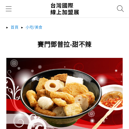
搜尋
首頁
小吃/美食
賽門鄧普拉-甜不辣